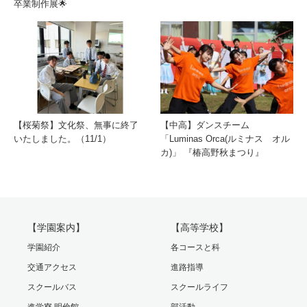
卒業制作展🌟
【桜菊祭】文化祭、無事に終了
【中高】ダンスチーム
いたしました。（11/1）
「Luminas Orca(ルミナス オル
カ)」 『椿高野秋まつり』
【学園案内】
【高等学校】
学園紹介
各コースと科
交通アクセス
進路指導
スクールバス
スクールライフ
進学寮 明倫館
部活動