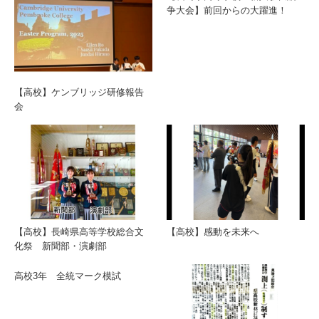
争大会】前回からの大躍進！
【高校】ケンブリッジ研修報告
会
【高校】長崎県高等学校総合文
【高校】感動を未来へ
化祭 新聞部・演劇部
高校3年 全統マーク模試