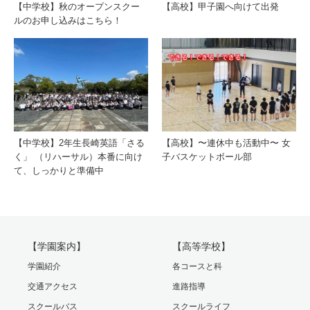
【中学校】秋のオープンスクー
【高校】甲子園へ向けて出発
ルのお申し込みはこちら！
【中学校】2年生長崎英語「さる
【高校】〜連休中も活動中〜 女
く」 （リハーサル）本番に向け
子バスケットボール部
て、しっかりと準備中
【学園案内】
【高等学校】
学園紹介
各コースと科
交通アクセス
進路指導
スクールバス
スクールライフ