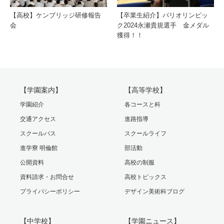
【高校】ケンブリッジ研修報告
【卒業生紹介】パリオリンピッ
会
ク2024永瀬貴規選手 金メダル
獲得！！
【学園案内】
【高等学校】
学園紹介
各コースと科
交通アクセス
進路指導
スクールバス
スクールライフ
進学寮 明倫館
部活動
公開資料
高校の制服
資料請求・お問合せ
高校トピックス
プライバシーポリシー
デザイン美術科ブログ
【中学校】
【学園ニュース】