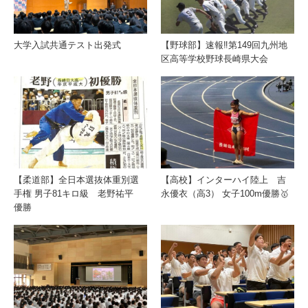
大学入試共通テスト出発式
【野球部】速報‼️第149回九州地
区高等学校野球長崎県大会
【柔道部】全日本選抜体重別選
【高校】インターハイ陸上 吉
手権 男子81キロ級 老野祐平
永優衣（高3） 女子100m優勝🥇
優勝