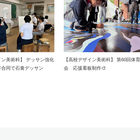
イン美術科】 デッサン強化
【高校デザイン美術科】 第60回体
年合同で石膏デッサン
会 応援看板制作🎨