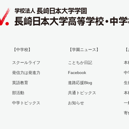
【中学校】
【学園ニュース】
【
スクールライフ
ことちか日記
本
発信力は発進力
Facebook
中
英語教育
進路応援Blog
生
部活動
共通トピックス
本
中学トピックス
お知らせ
一
寄