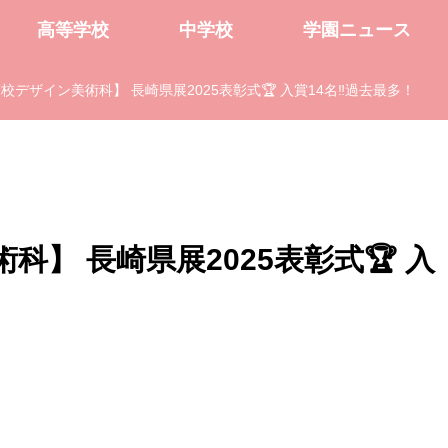
高等学校
中学校
学園ニュース
デザイン美術科】 長崎県展2025表彰式🏆 入賞14名‼️過去最多！
】 長崎県展2025表彰式🏆 入