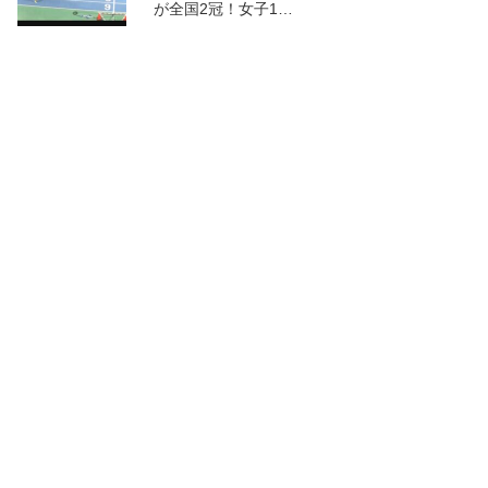
が全国2冠！女子1…