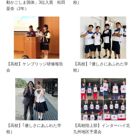
動かごしま国体」3位入賞 松田
校｣
晏奈（2年）
【高校】ケンブリッジ研修報告
【高校】｢優しさにあふれた学
会
校｣
【高校】｢優しさにあふれた学
【高校陸上部】インターハイ北
校｣
九州地区予選会