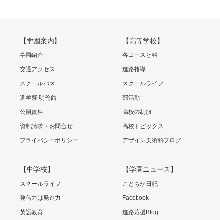
【学園案内】
【高等学校】
学園紹介
各コースと科
交通アクセス
進路指導
スクールバス
スクールライフ
進学寮 明倫館
部活動
公開資料
高校の制服
資料請求・お問合せ
高校トピックス
プライバシーポリシー
デザイン美術科ブログ
【中学校】
【学園ニュース】
スクールライフ
ことちか日記
発信力は発進力
Facebook
英語教育
進路応援Blog