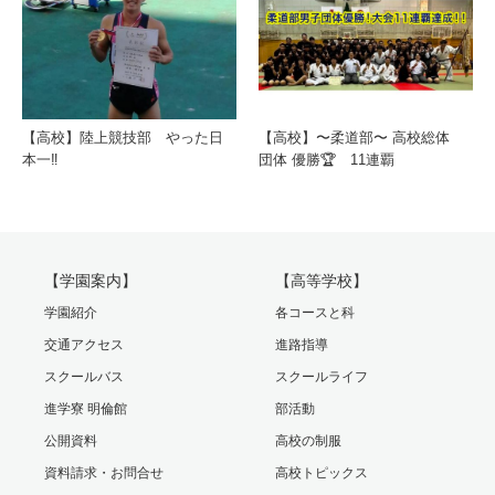
【高校】陸上競技部 やった日
【高校】〜柔道部〜 高校総体
本一‼️
団体 優勝🏆 11連覇
【学園案内】
【高等学校】
学園紹介
各コースと科
交通アクセス
進路指導
スクールバス
スクールライフ
進学寮 明倫館
部活動
公開資料
高校の制服
資料請求・お問合せ
高校トピックス