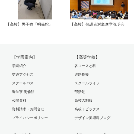
【高校】男子寮『明倫館』
【高校】保護者対象進学説明会
【学園案内】
【高等学校】
学園紹介
各コースと科
交通アクセス
進路指導
スクールバス
スクールライフ
進学寮 明倫館
部活動
公開資料
高校の制服
資料請求・お問合せ
高校トピックス
プライバシーポリシー
デザイン美術科ブログ