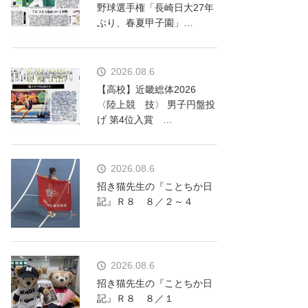
野球選手権「長崎日大27年
ぶり、春夏甲子園」…
2026.08.6
【高校】近畿総体2026
〈陸上競 技〉 男子円盤投
げ 第4位入賞 …
2026.08.6
招き猫先生の『ことちか日
記』Ｒ８ ８／２～４
2026.08.6
招き猫先生の『ことちか日
記』Ｒ８ ８／１