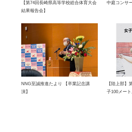
【第74回長崎県高等学校総合体育大会
中庭コンサ
結果報告会】
NNG至誠推進たより 【卒業記念講
【陸上部】第
演】
子100メー