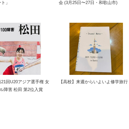
ート」
会 (3月25日〜27日・和歌山市)
21回U20アジア選手権 女
【高校】来週からいよいよ修学旅行
トル障害 松田 第2位入賞