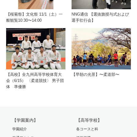
【桜菊祭】文化祭 11/1（土）一
NNG通信 【選抜旗授与式および
般観覧10:30〜14:00
選手壮行会】
【高校】全九州高等学校体育大
【早朝の光景】〜柔道部〜
会（6/15） 〈柔道競技〉 男子団
体 準優勝
【学園案内】
【高等学校】
学園紹介
各コースと科