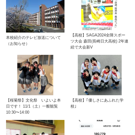
【高校】SAGA2024全障スポー
本校紹介のテレビ放送について
ツ大会 森田(長崎日大高校) 2年連
（お知らせ）
続で大会新V
【桜菊祭】文化祭 いよいよ本
【高校】｢優しさにあふれた学
日です！ 11/1（土）一般観覧
校｣
10:30〜14:00