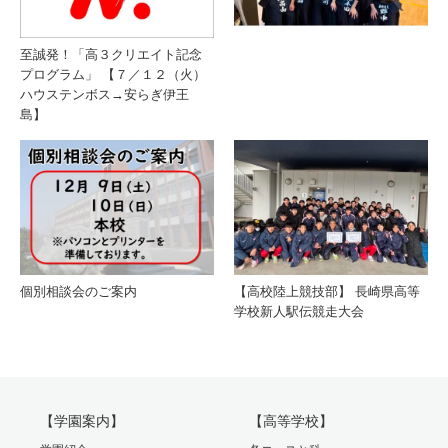
至誠発！「高３クリエイト記念
プログラム」 【７／１２（火）
ハウステンボス→安らぎ伊王
島】
個別相談会のご案内
【高校陸上競技部】 長崎県高等
学校新人駅伝競走大会
【学園案内】
【高等学校】