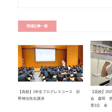
関連記事一覧
【高校】1年生プログレスコース 杉
【高校】20
野伸治先生講演
会 森田 悠
形1位 金