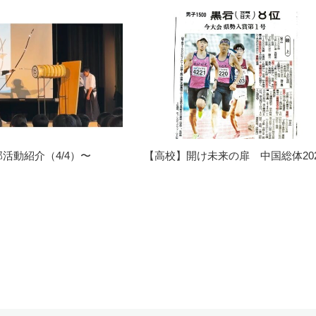
活動紹介（4/4）〜
【高校】開け未来の扉 中国総体202