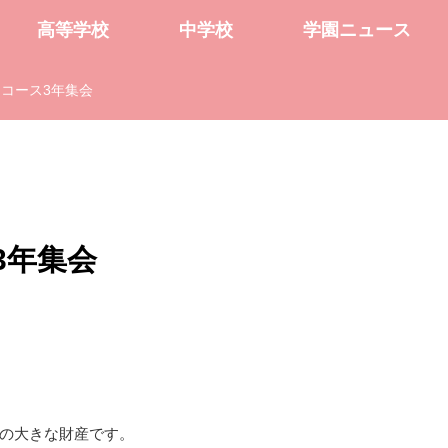
高等学校
中学校
学園ニュース
コース3年集会
3年集会
の大きな財産です。