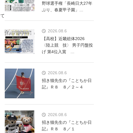
野球選手権「長崎日大27年
ぶり、春夏甲子園」…
って
2026.08.6
【高校】近畿総体2026
〈陸上競 技〉 男子円盤投
げ 第4位入賞 …
2026.08.6
招き猫先生の『ことちか日
記』Ｒ８ ８／２～４
2026.08.6
招き猫先生の『ことちか日
記』Ｒ８ ８／１