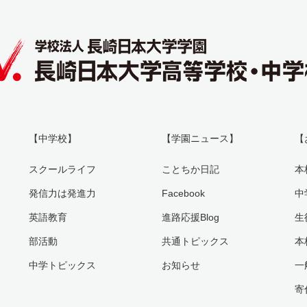
【中学校】
【学園ニュース】
【
スクールライフ
ことちか日記
本
発信力は発進力
Facebook
中
英語教育
進路応援Blog
生
部活動
共通トピックス
本
中学トピックス
お知らせ
一
寄