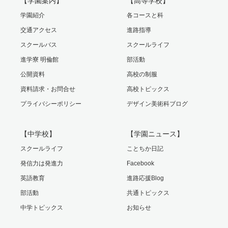
【学園案内】
【高等学校】
学園紹介
各コースと科
交通アクセス
進路指導
スクールバス
スクールライフ
進学寮 明倫館
部活動
公開資料
高校の制服
資料請求・お問合せ
高校トピックス
プライバシーポリシー
デザイン美術科ブログ
【中学校】
【学園ニュース】
スクールライフ
ことちか日記
発信力は発進力
Facebook
英語教育
進路応援Blog
部活動
共通トピックス
中学トピックス
お知らせ