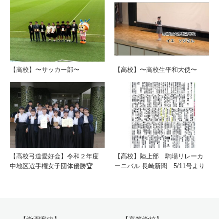
【高校】〜サッカー部〜
【高校】〜高校生平和大使〜
【高校弓道愛好会】令和２年度
【高校】陸上部 駒場リレーカ
中地区選手権女子団体優勝🏆
ーニバル 長崎新聞 5/11号より