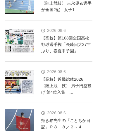
〈陸上競技〉 吉永優衣選手
が全国2冠！女子1…
2026.08.6
【高校】第108回全国高校
野球選手権「長崎日大27年
ぶり、春夏甲子園」…
2026.08.6
【高校】近畿総体2026
〈陸上競 技〉 男子円盤投
げ 第4位入賞 …
2026.08.6
招き猫先生の『ことちか日
記』Ｒ８ ８／２～４