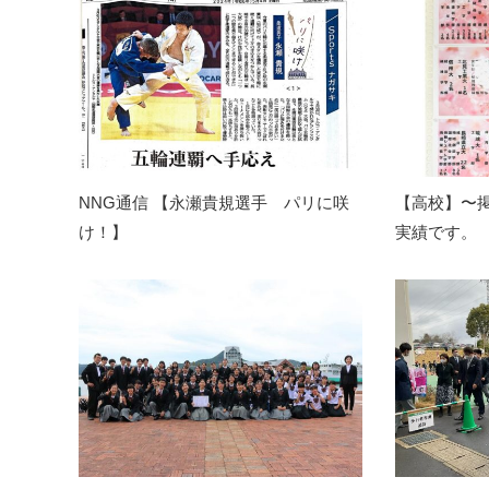
NNG通信 【永瀬貴規選手 パリに咲
【高校】〜
け！】
実績です。