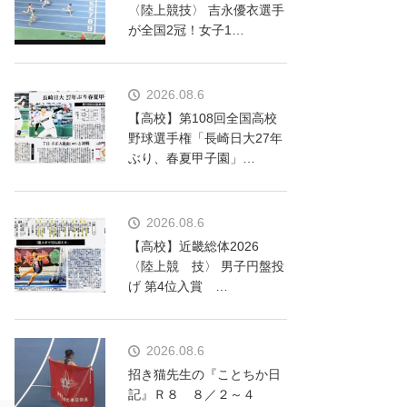
〈陸上競技〉 吉永優衣選手
が全国2冠！女子1…
2026.08.6
【高校】第108回全国高校
野球選手権「長崎日大27年
ぶり、春夏甲子園」…
2026.08.6
【高校】近畿総体2026
〈陸上競 技〉 男子円盤投
げ 第4位入賞 …
2026.08.6
招き猫先生の『ことちか日
記』Ｒ８ ８／２～４