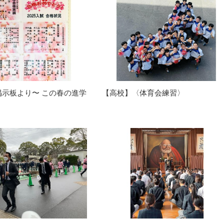
掲示板より〜 この春の進学
【高校】〈体育会練習〉