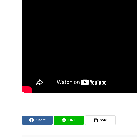
Share
LINE
note