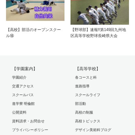
【高校】部活のオープンスクー
【野球部】速報‼️第149回九州地
ル⑭
区高等学校野球長崎県大会
【学園案内】
【高等学校】
学園紹介
各コースと科
交通アクセス
進路指導
スクールバス
スクールライフ
進学寮 明倫館
部活動
公開資料
高校の制服
資料請求・お問合せ
高校トピックス
プライバシーポリシー
デザイン美術科ブログ