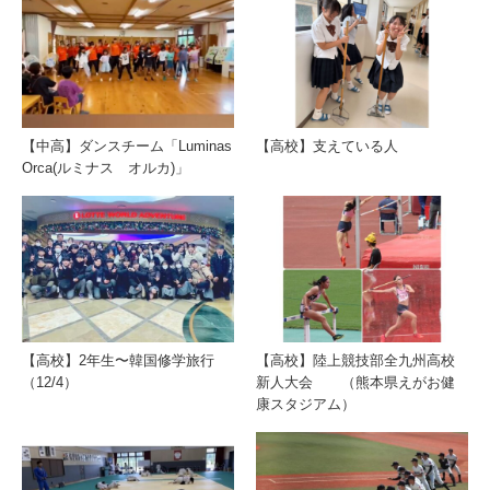
【中高】ダンスチーム「Luminas
【高校】支えている人
Orca(ルミナス オルカ)」
【高校】2年生〜韓国修学旅行
【高校】陸上競技部全九州高校
（12/4）
新人大会 （熊本県えがお健
康スタジアム）