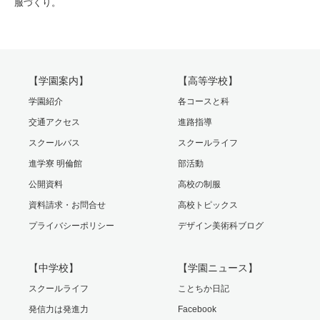
服づくり。
【学園案内】
【高等学校】
学園紹介
各コースと科
交通アクセス
進路指導
スクールバス
スクールライフ
進学寮 明倫館
部活動
公開資料
高校の制服
資料請求・お問合せ
高校トピックス
プライバシーポリシー
デザイン美術科ブログ
【中学校】
【学園ニュース】
スクールライフ
ことちか日記
発信力は発進力
Facebook