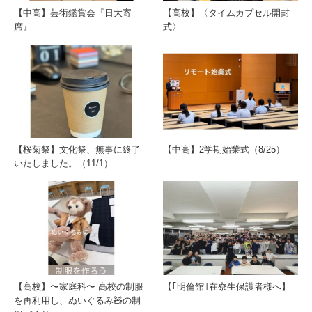
【中高】芸術鑑賞会『日大寄
【高校】〈タイムカプセル開封
席』
式〉
【桜菊祭】文化祭、無事に終了
【中高】2学期始業式（8/25）
いたしました。（11/1）
【高校】〜家庭科〜 高校の制服
【｢明倫館｣在寮生保護者様へ】
を再利用し、ぬいぐるみ🧸の制