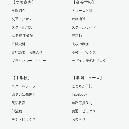
【学園案内】
【高等学校】
学園紹介
各コースと科
交通アクセス
進路指導
スクールバス
スクールライフ
進学寮 明倫館
部活動
公開資料
高校の制服
資料請求・お問合せ
高校トピックス
プライバシーポリシー
デザイン美術科ブログ
【中学校】
【学園ニュース】
スクールライフ
ことちか日記
発信力は発進力
Facebook
英語教育
進路応援Blog
部活動
共通トピックス
中学トピックス
お知らせ