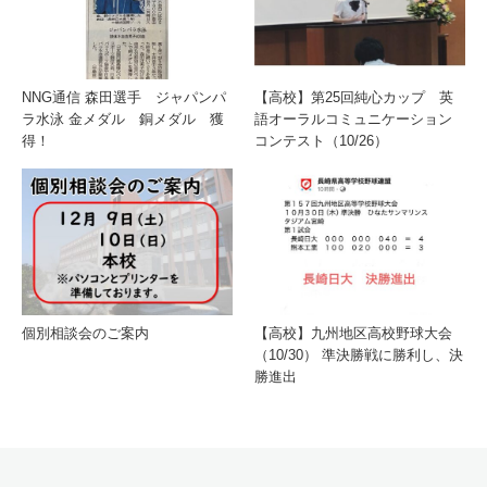
NNG通信 森田選手 ジャパンパ
【高校】第25回純心カップ 英
ラ水泳 金メダル 銅メダル 獲
語オーラルコミュニケーション
得！
コンテスト（10/26）
個別相談会のご案内
【高校】九州地区高校野球大会
（10/30） 準決勝戦に勝利し、決
勝進出