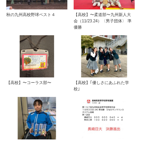
秋の九州高校野球ベスト４
【高校】〜柔道部〜九州新人大
会（11/23.24）〈男子団体〉 準
優勝
【高校】〜コーラス部〜
【高校】｢優しさにあふれた学
校｣