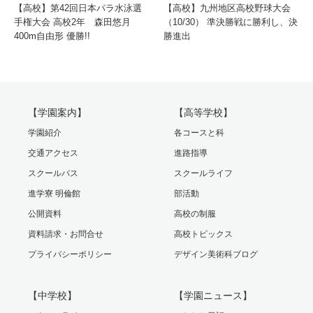
【高校】第42回日本パラ水泳選
【高校】九州地区高校野球大会
手権大会 高校2年 森田悠月
（10/30） 準決勝戦に勝利し、決
400m自由形 優勝!!
勝進出
【学園案内】
【高等学校】
学園紹介
各コースと科
交通アクセス
進路指導
スクールバス
スクールライフ
進学寮 明倫館
部活動
公開資料
高校の制服
資料請求・お問合せ
高校トピックス
プライバシーポリシー
デザイン美術科ブログ
【中学校】
【学園ニュース】