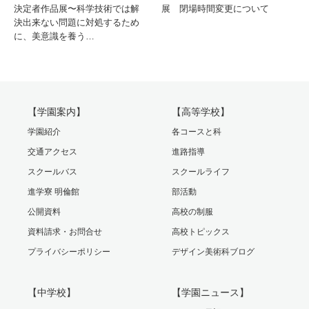
決定者作品展〜科学技術では解
展 閉場時間変更について
決出来ない問題に対処するため
に、美意識を養う…
【学園案内】
【高等学校】
学園紹介
各コースと科
交通アクセス
進路指導
スクールバス
スクールライフ
進学寮 明倫館
部活動
公開資料
高校の制服
資料請求・お問合せ
高校トピックス
プライバシーポリシー
デザイン美術科ブログ
【中学校】
【学園ニュース】