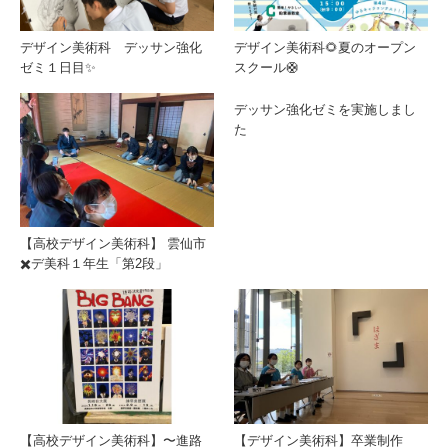
デザイン美術科 デッサン強化
デザイン美術科🌻夏のオープン
ゼミ１日目✨
スクール🛟
デッサン強化ゼミを実施しまし
た
【高校デザイン美術科】 雲仙市
✖️デ美科１年生「第2段」
【高校デザイン美術科】〜進路
【デザイン美術科】卒業制作