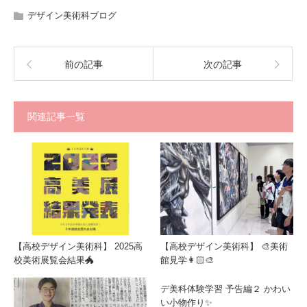
デザイン美術科ブログ
前の記事
次の記事
関連記事一覧
【高校デザイン美術科】 2025高
【高校デザイン美術科】 🎨美術
校美術展覧会結果🐲
館見学👩🏻‍🎨
デ美科体験学習 予告編２ かわい
い小物作り✨