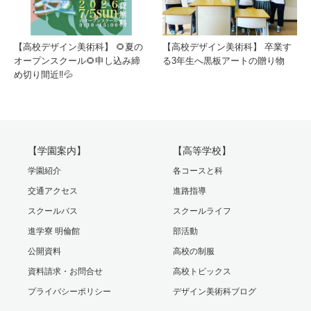
【高校デザイン美術科】 🌻夏の
【高校デザイン美術科】 卒業す
オープンスクール🌻申し込み締
る3年生へ黒板アートの贈り物
め切り間近‼️💦
【学園案内】
【高等学校】
学園紹介
各コースと科
交通アクセス
進路指導
スクールバス
スクールライフ
進学寮 明倫館
部活動
公開資料
高校の制服
資料請求・お問合せ
高校トピックス
プライバシーポリシー
デザイン美術科ブログ