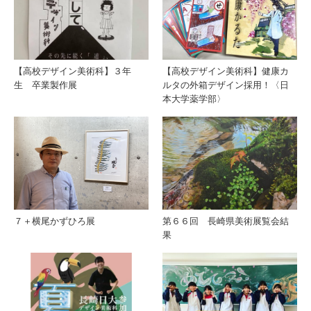
【高校デザイン美術科】３年
【高校デザイン美術科】健康カ
生 卒業製作展
ルタの外箱デザイン採用！〈日
本大学薬学部〉
７＋横尾かずひろ展
第６６回 長崎県美術展覧会結
果