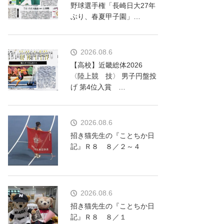
野球選手権「長崎日大27年
ぶり、春夏甲子園」…
2026.08.6
【高校】近畿総体2026
〈陸上競 技〉 男子円盤投
げ 第4位入賞 …
2026.08.6
招き猫先生の『ことちか日
記』Ｒ８ ８／２～４
2026.08.6
招き猫先生の『ことちか日
記』Ｒ８ ８／１