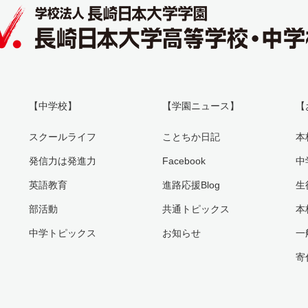
【中学校】
【学園ニュース】
【
スクールライフ
ことちか日記
本
発信力は発進力
Facebook
中
英語教育
進路応援Blog
生
部活動
共通トピックス
本
中学トピックス
お知らせ
一
寄