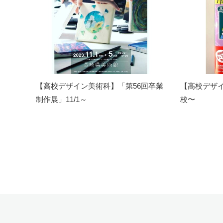
【高校デザイン美術科】「第56回卒業
【高校デザ
制作展」11/1～
校〜