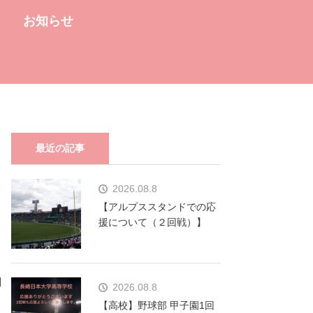
お知らせ
最近の記事
2026.08.8
【アルプススタンドでの応
援について（２回戦）】
制
2026.08.8
【高校】野球部 甲子園1回