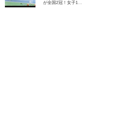
が全国2冠！女子1…