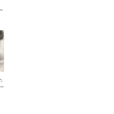
〜
た
クー