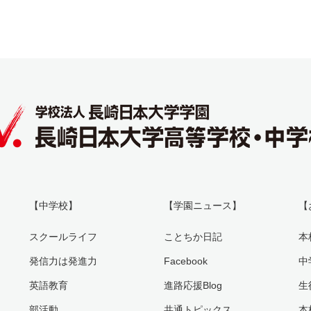
【中学校】
【学園ニュース】
【
スクールライフ
ことちか日記
本
発信力は発進力
Facebook
中
英語教育
進路応援Blog
生
部活動
共通トピックス
本