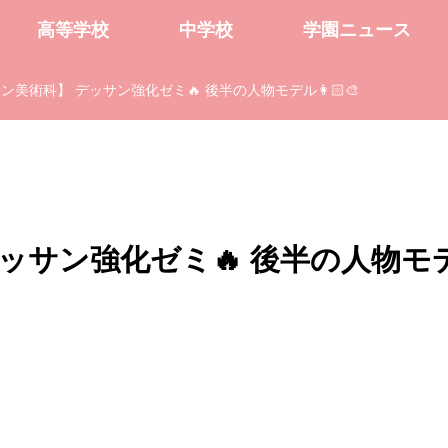
高等学校
中学校
学園ニュース
美術科】 デッサン強化ゼミ🔥 後半の人物モデル👩🏻‍🎨
ッサン強化ゼミ🔥 後半の人物モ