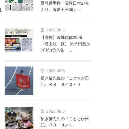
野球選手権「長崎日大27年
ぶり、春夏甲子園」…
ま
2026.08.6
【高校】近畿総体2026
〈陸上競 技〉 男子円盤投
げ 第4位入賞 …
2026.08.6
招き猫先生の『ことちか日
記』Ｒ８ ８／２～４
2026.08.6
招き猫先生の『ことちか日
記』Ｒ８ ８／１