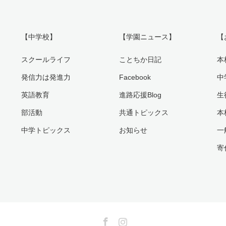
【中学校】
【学園ニュース】
【
スクールライフ
ことちか日記
本
発信力は発進力
Facebook
中
英語教育
進路応援Blog
生
部活動
共通トピックス
本
中学トピックス
お知らせ
一
寄
Facebook
Instagram