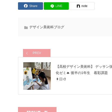
Share
LINE
note
デザイン美術科ブログ
PREV
【高校デザイン美術科】 デッサン
化ゼミ🔥 後半の1年生 着彩課題
👩🏻‍🎨