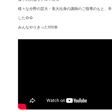
様々な分野の芸大・美大出身の講師のご指導のもと、辛
した🌻🌻
みんなやりきった‼︎‼︎‼︎🦋