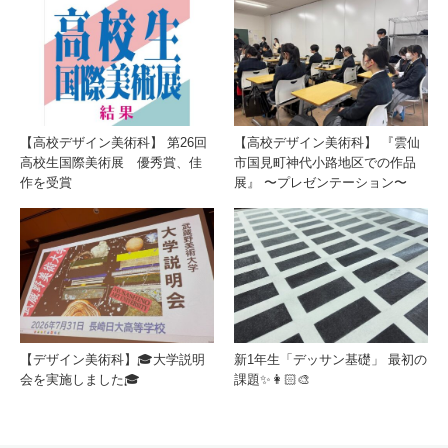
【高校デザイン美術科】 第26回
【高校デザイン美術科】 『雲仙
高校生国際美術展 優秀賞、佳
市国見町神代小路地区での作品
作を受賞
展』 〜プレゼンテーション〜
【デザイン美術科】🎓大学説明
新1年生「デッサン基礎」 最初の
会を実施しました🎓
課題✨👩🏻‍🎨