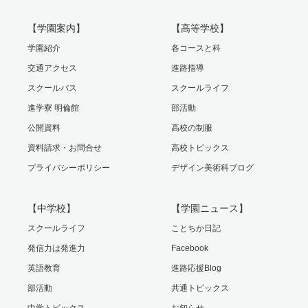
【学園案内】
【高等学校】
学園紹介
各コースと科
交通アクセス
進路指導
スクールバス
スクールライフ
進学寮 明倫館
部活動
公開資料
高校の制服
資料請求・お問合せ
高校トピックス
プライバシーポリシー
デザイン美術科ブログ
【中学校】
【学園ニュース】
スクールライフ
ことちか日記
発信力は発進力
Facebook
英語教育
進路応援Blog
部活動
共通トピックス
中学トピックス
お知らせ