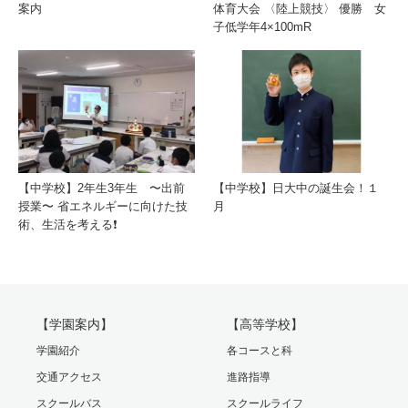
案内
体育大会 〈陸上競技〉 優勝 女
子低学年4×100mR
【中学校】2年生3年生 〜出前
【中学校】日大中の誕生会！１
授業〜 省エネルギーに向けた技
月
術、生活を考える❗️
【学園案内】
【高等学校】
学園紹介
各コースと科
交通アクセス
進路指導
スクールバス
スクールライフ