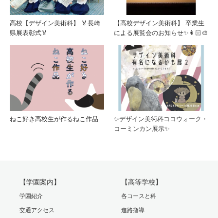
高校【デザイン美術科】 🏅長崎
【高校デザイン美術科】 卒業生
県展表彰式🏅
による展覧会のお知らせ✨👩🏻‍🎨
ねこ好き高校生が作るねこ作品
✨デザイン美術科ココウォーク・
コーミンカン展示✨
【学園案内】
【高等学校】
学園紹介
各コースと科
交通アクセス
進路指導