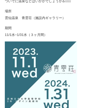
ついでに温泉などはいかがでしょうか♨️🧚🏻‍♀️
場所
雲仙温泉 青雲荘（施設内ギャラリー）
期間
11/1水−1/31水（３ヶ月間）