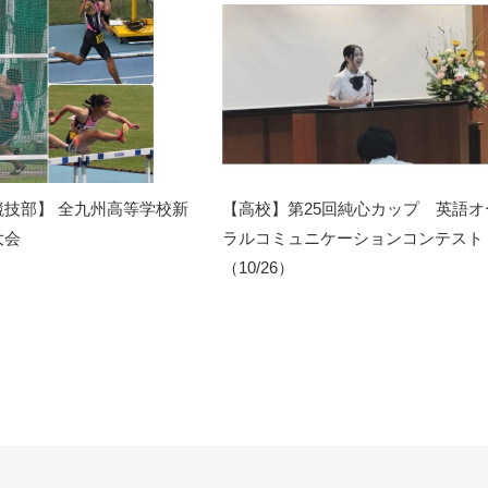
競技部】 全九州高等学校新
【高校】第25回純心カップ 英語オ
大会
ラルコミュニケーションコンテスト
（10/26）