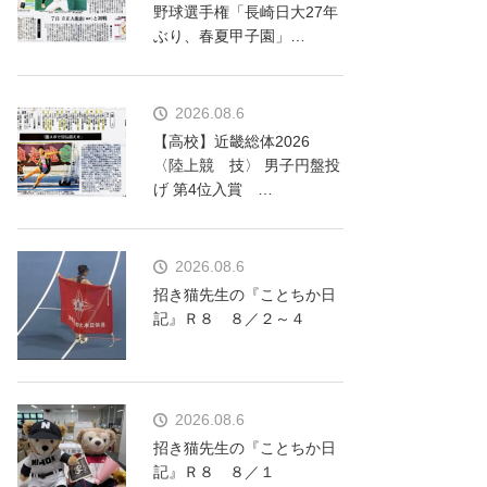
野球選手権「長崎日大27年
ぶり、春夏甲子園」…
2026.08.6
【高校】近畿総体2026
〈陸上競 技〉 男子円盤投
げ 第4位入賞 …
2026.08.6
招き猫先生の『ことちか日
記』Ｒ８ ８／２～４
2026.08.6
招き猫先生の『ことちか日
記』Ｒ８ ８／１