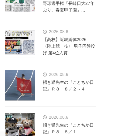
野球選手権「長崎日大27年
ぶり、春夏甲子園」…
2026.08.6
【高校】近畿総体2026
〈陸上競 技〉 男子円盤投
げ 第4位入賞 …
2026.08.6
招き猫先生の『ことちか日
記』Ｒ８ ８／２～４
2026.08.6
招き猫先生の『ことちか日
記』Ｒ８ ８／１