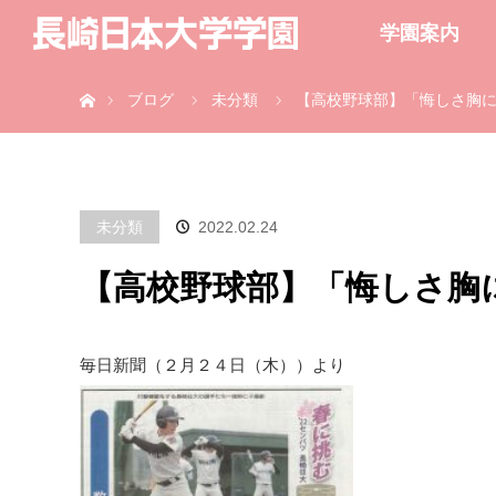
学園案内
ホーム
ブログ
未分類
【高校野球部】「悔しさ胸
未分類
2022.02.24
【高校野球部】「悔しさ胸
毎日新聞（２月２４日（木））より