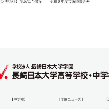
ン美術科】 第57回卒業証
令和６年度芸術鑑賞会🌟
【中学校】
【学園ニュース】
【