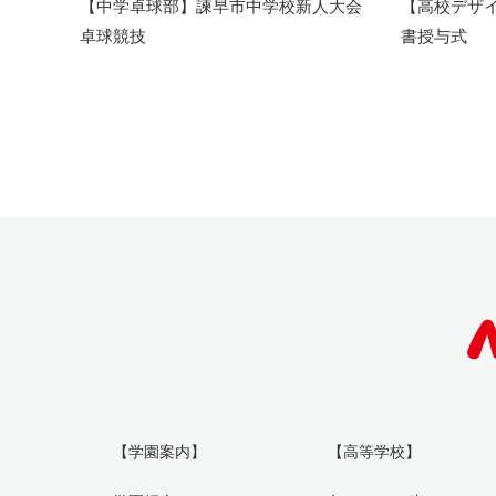
【中学卓球部】諫早市中学校新人大会
【高校デザイ
卓球競技
書授与式
【学園案内】
【高等学校】