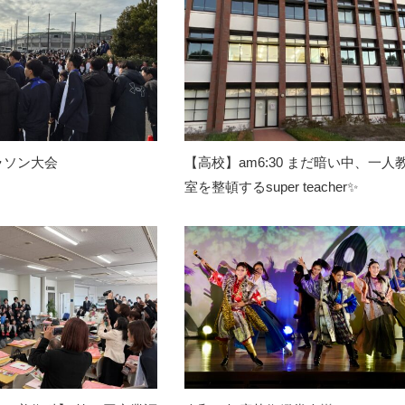
ラソン大会
【高校】am6:30 まだ暗い中、一人
室を整頓するsuper teacher✨