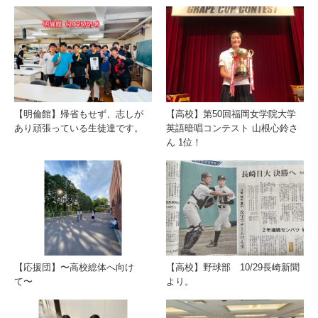
【明倫館】帰省もせず、志しが
【高校】第50回福岡女学院大学
あり頑張っている生徒達です。
英語暗唱コンテスト 山根心鈴さ
ん 1位！
【応援団】〜高校総体へ向け
【高校】野球部 10/29長崎新聞
て〜
より。