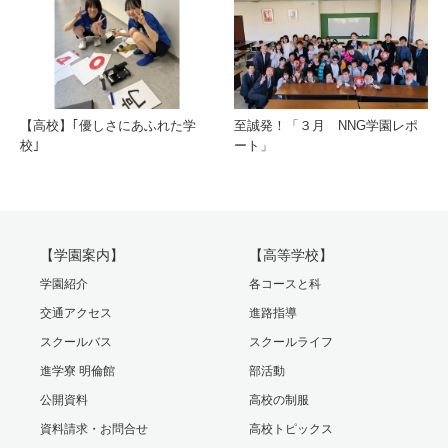
【高校】｢優しさにあふれた学
至誠発！「３月 NNG学園レポ
校｣
ート」
【学園案内】
【高等学校】
学園紹介
各コースと科
交通アクセス
進路指導
スクールバス
スクールライフ
進学寮 明倫館
部活動
公開資料
高校の制服
資料請求・お問合せ
高校トピックス