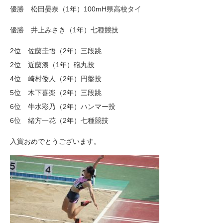
優勝 松田晏奈（1年）100mH県高校タイ
優勝 井上みさき（1年）七種競技
2位 佐藤圭悟（2年）三段跳
2位 近藤湊（1年）砲丸投
4位 崎村倭人（2年）円盤投
5位 木下喜楽（2年）三段跳
6位 牛水彩乃（2年）ハンマー投
6位 緒方一花（2年）七種競技
入賞おめでとうございます。