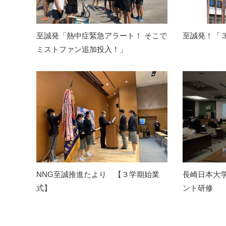
至誠発「熱中症緊急アラート！ そこで
至誠発！「
ミストファン追加投入！」
NNG至誠推進たより 【３学期始業
長崎日本大
式】
ント研修