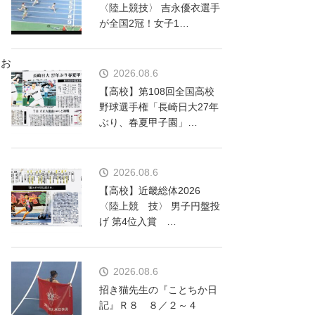
〈陸上競技〉 吉永優衣選手
が全国2冠！女子1…
てお
2026.08.6
【高校】第108回全国高校
野球選手権「長崎日大27年
ぶり、春夏甲子園」…
。
2026.08.6
【高校】近畿総体2026
〈陸上競 技〉 男子円盤投
げ 第4位入賞 …
2026.08.6
招き猫先生の『ことちか日
記』Ｒ８ ８／２～４