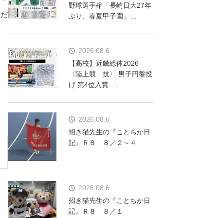
野球選手権「長崎日大27年
くだ
ぶり、春夏甲子園」…
2026.08.6
【高校】近畿総体2026
〈陸上競 技〉 男子円盤投
げ 第4位入賞 …
2026.08.6
招き猫先生の『ことちか日
記』Ｒ８ ８／２～４
2026.08.6
招き猫先生の『ことちか日
記』Ｒ８ ８／１