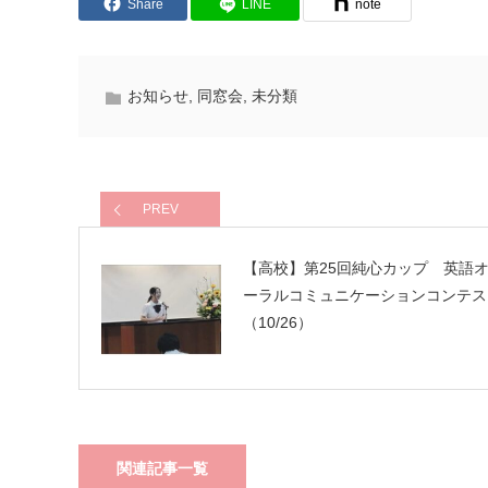
Share
LINE
note
お知らせ
,
同窓会
,
未分類
PREV
【高校】第25回純心カップ 英語
ーラルコミュニケーションコンテス
（10/26）
関連記事一覧