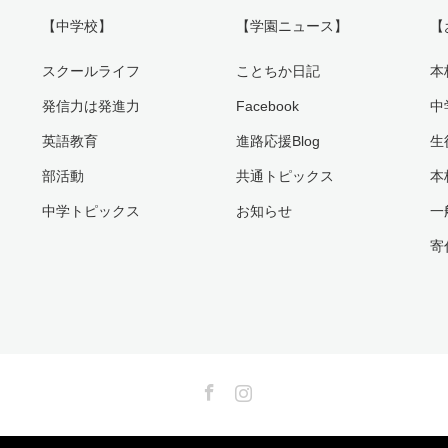
【中学校】
【学園ニュース】
【
スクールライフ
ことちか日記
本
発信力は発進力
Facebook
中
英語教育
進路応援Blog
生
部活動
共通トピックス
本
中学トピックス
お知らせ
一
寄
Facebook
Instagram