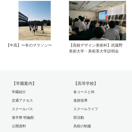
【中高】〜冬のマラソン〜
【高校デザイン美術科】武蔵野
美術大学・美術系大学説明会
【学園案内】
【高等学校】
学園紹介
各コースと科
交通アクセス
進路指導
スクールバス
スクールライフ
進学寮 明倫館
部活動
公開資料
高校の制服