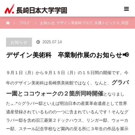
ホーム
ブログ
お知らせ
,
デザイン美術科ブログ
,
共通トピックス
,
同窓
会
,
高校トピックス
デザイン美術科 卒業制作展のお知らせ📢
お知らせ
2025.07.14
デザイン美術科 卒業制作展のお知らせ📢
９月１日（月）から９月１５日（月）の１５日間の開催です。今
グラバ
年のデザイン美術科は長崎県美術館ではなく、なんと、
ー園とココウォークの２箇所同時開催
となりまし
た.｡.:*☆グラバー邸といえば明治日本の産業革命遺産として世界
遺産登録されているものの一つに含まれているんです！そんなグ
ラバー邸を含め旧三菱第２ドックハウス、リンガー邸、ウォーカ
ー邸、スチール記念学校など園内の至る所に３年生の作品を展示