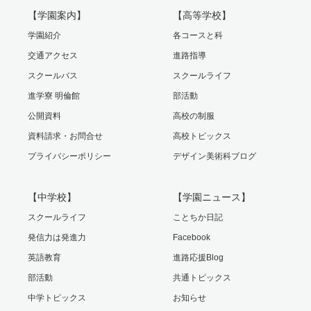
【学園案内】
【高等学校】
学園紹介
各コースと科
交通アクセス
進路指導
スクールバス
スクールライフ
進学寮 明倫館
部活動
公開資料
高校の制服
資料請求・お問合せ
高校トピックス
プライバシーポリシー
デザイン美術科ブログ
【中学校】
【学園ニュース】
スクールライフ
ことちか日記
発信力は発進力
Facebook
英語教育
進路応援Blog
部活動
共通トピックス
中学トピックス
お知らせ