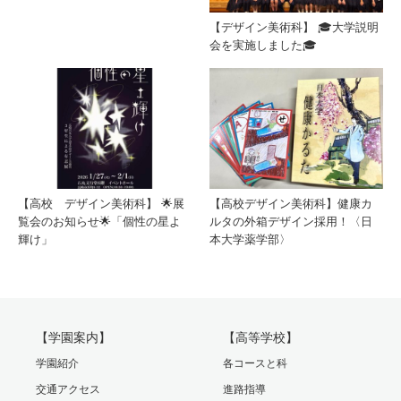
【デザイン美術科】 🎓大学説明
会を実施しました🎓
【高校 デザイン美術科】 🌟展
【高校デザイン美術科】健康カ
覧会のお知らせ🌟「個性の星よ
ルタの外箱デザイン採用！〈日
輝け」
本大学薬学部〉
【学園案内】
【高等学校】
学園紹介
各コースと科
交通アクセス
進路指導