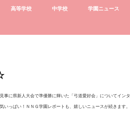
高等学校
中学校
学園ニュース
☆
☆
見事に県新人大会で準優勝に輝いた「弓道愛好会」についてイン
気いっぱい！ＮＮＧ学園レポートも、嬉しいニュースが続きます