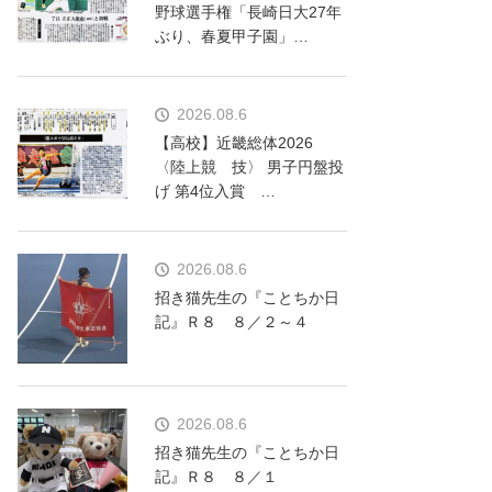
野球選手権「長崎日大27年
ぶり、春夏甲子園」…
2026.08.6
【高校】近畿総体2026
〈陸上競 技〉 男子円盤投
げ 第4位入賞 …
2026.08.6
招き猫先生の『ことちか日
記』Ｒ８ ８／２～４
2026.08.6
招き猫先生の『ことちか日
記』Ｒ８ ８／１