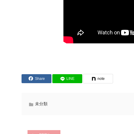
Share
LINE
note
未分類