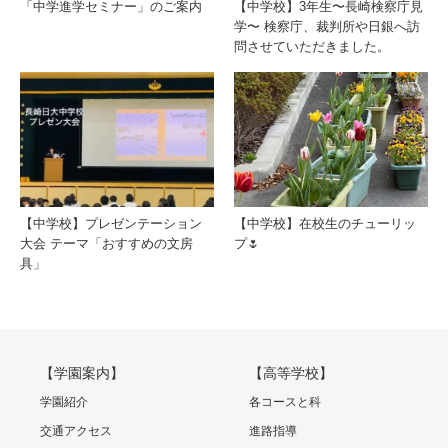
「中学進学セミナー」のご案内
【中学校】3年生〜長崎検察庁見
学〜 検察庁、裁判所や日銀へ訪
問させていただきました。
【中学校】プレゼンテーション
【中学校】在校生のチューリッ
大会 テーマ「おすすめの文房
プ🌷
具」
【学園案内】
【高等学校】
学園紹介
各コースと科
交通アクセス
進路指導