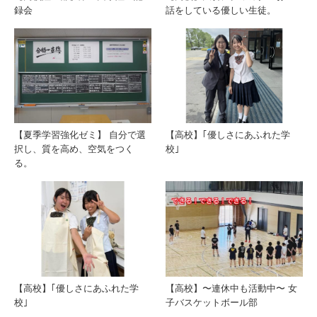
録会
話をしている優しい生徒。
【夏季学習強化ゼミ】 自分で選
【高校】｢優しさにあふれた学
択し、質を高め、空気をつく
校｣
る。
【高校】｢優しさにあふれた学
【高校】〜連休中も活動中〜 女
校｣
子バスケットボール部