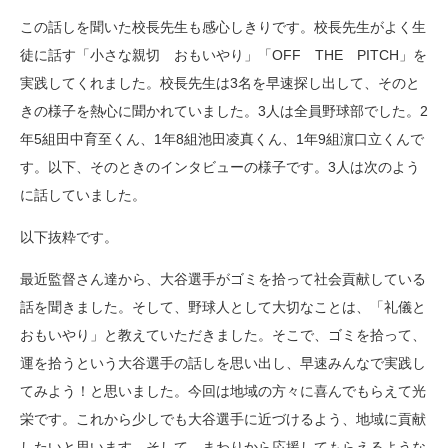
この話しを聞いた校長先生も感心しきりです。校長先生がよく生
徒に話す「小さな親切 おもいやり」「OFF THE PITCH」を
実践してくれました。校長先生は3名を早速探し出して、そのと
きの様子を熱心に聞かれていました。3人は全員野球部でした。2
年5組田中育至くん、1年8組池田凌真くん、1年9組濵口立くんで
す。以下、そのときのインタビューの様子です。3人は次のよう
に話していました。
以下抜粋です。
最近監督さん達から、大谷選手がゴミを拾って社会貢献している
話を聞きました。そして、野球人として大切なことは、「礼儀と
おもいやり」と教えていただきました。そこで、ゴミを拾って、
運を拾うという大谷選手の話しを思い出し、早速みんなで実践し
てみよう！と思いました。今回は地域の方々に喜んでもらえて光
栄です。これから少しでも大谷選手に近づけるよう、地域に貢献
したいと思います。そして、まわりから応援してもらえるような