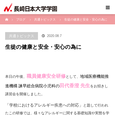
ホーム
ブログ
共通トピックス
生徒の健康と安全・安心の為に
共通トピックス
2020.08.7
生徒の健康と安全・安心の為に
職員健康安全研修
地域医療機能推
本日の午後、
として、
田代香澄 先生
進機構 諫早総合病院小児科
の
をお招きし
講習会を開催しました。
「学校におけるアレルギー疾患への対応」
と題して行われ
たこの研修では、様々なアレルギーに関する基礎知識や実態を学