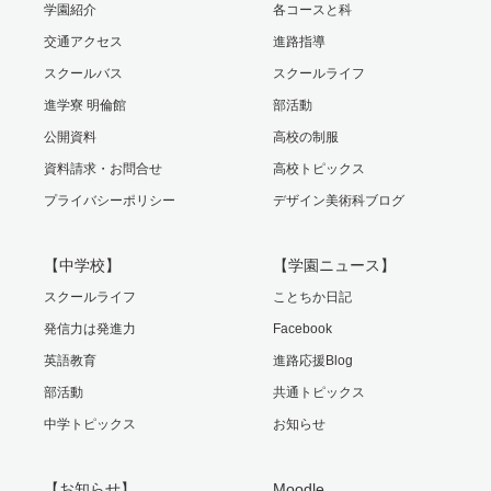
学園紹介
各コースと科
交通アクセス
進路指導
スクールバス
スクールライフ
進学寮 明倫館
部活動
公開資料
高校の制服
資料請求・お問合せ
高校トピックス
プライバシーポリシー
デザイン美術科ブログ
【中学校】
【学園ニュース】
スクールライフ
ことちか日記
発信力は発進力
Facebook
英語教育
進路応援Blog
部活動
共通トピックス
中学トピックス
お知らせ
【お知らせ】
Moodle