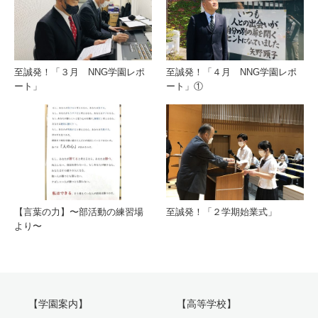
至誠発！「３月 NNG学園レポ
至誠発！「４月 NNG学園レポ
ート」
ート」①
【言葉の力】〜部活動の練習場
至誠発！「２学期始業式」
より〜
【学園案内】
【高等学校】