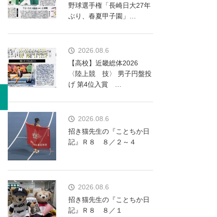
野球選手権「長崎日大27年
ぶり、春夏甲子園」…
2026.08.6
【高校】近畿総体2026
〈陸上競 技〉 男子円盤投
げ 第4位入賞 …
2026.08.6
招き猫先生の『ことちか日
記』Ｒ８ ８／２～４
2026.08.6
招き猫先生の『ことちか日
記』Ｒ８ ８／１