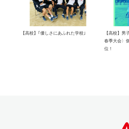
【高校】｢優しさにあふれた学校｣
【高校】男
春季大会〉個
位！