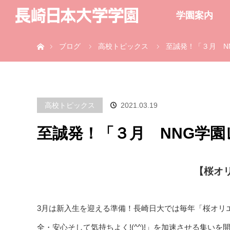
学園案内
ホーム
ブログ
高校トピックス
至誠発！「３月 N
高校トピックス
2021.03.19
至誠発！「３月 NNG学園
【桜オ
3月は新入生を迎える準備！長崎日大では毎年「桜オリ
全・安心そして気持ちよく!(^^)!」を加速させる集い