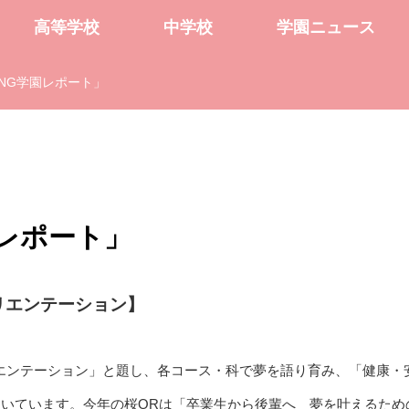
高等学校
中学校
学園ニュース
NG学園レポート」
レポート」
リエンテーション】
エンテーション」と題し、各コース・科で夢を語り育み、「健康・
を開いています。今年の桜ORは「卒業生から後輩へ 夢を叶えるため