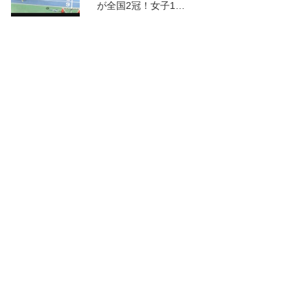
が全国2冠！女子1…