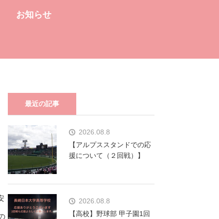
お知らせ
最近の記事
2026.08.8
【アルプススタンドでの応
援について（２回戦）】
安
2026.08.8
【高校】野球部 甲子園1回
の