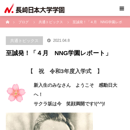
ホーム
ブログ
共通トピックス
至誠発！「４月 NNG学園レポ
ート」
共通トピックス
2021.04.8
至誠発！「４月 NNG学園レポート」
【 祝 令和3年度入学式 】
新入生のみなさん
ようこそ 感動日大
へ！
サクラ坂は今 笑顔満開です!(^^)!