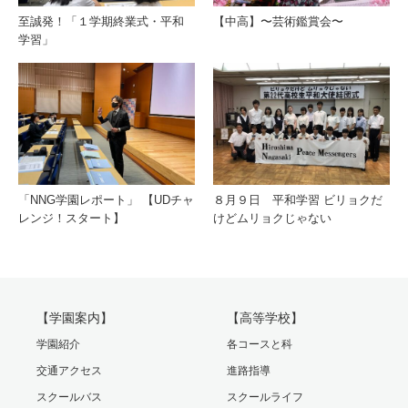
至誠発！「１学期終業式・平和
【中高】〜芸術鑑賞会〜
学習」
「NNG学園レポート」 【UDチャ
８月９日 平和学習 ビリョクだ
レンジ！スタート】
けどムリョクじゃない
【学園案内】
【高等学校】
学園紹介
各コースと科
交通アクセス
進路指導
スクールバス
スクールライフ