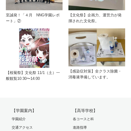
至誠発！「４月 NNG学園レポ
【文化祭】企画力、運営力が発
ート」②
揮された文化祭。
【感染症対策】全クラス除菌・
【桜菊祭】文化祭 11/1（土）一
消毒液準備しています。
般観覧10:30〜14:00
【学園案内】
【高等学校】
学園紹介
各コースと科
交通アクセス
進路指導