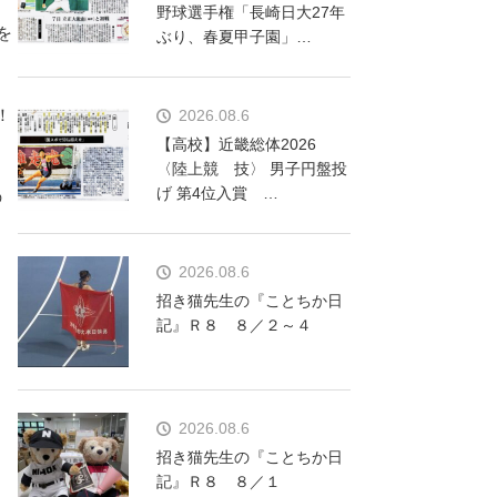
野球選手権「長崎日大27年
を
ぶり、春夏甲子園」…
！
2026.08.6
【高校】近畿総体2026
〈陸上競 技〉 男子円盤投
げ 第4位入賞 …
の
2026.08.6
招き猫先生の『ことちか日
記』Ｒ８ ８／２～４
2026.08.6
招き猫先生の『ことちか日
記』Ｒ８ ８／１