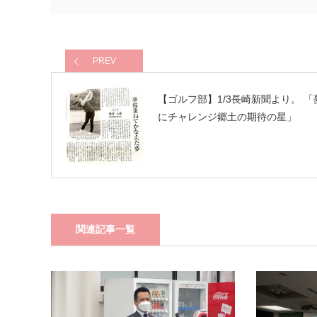
PREV
【ゴルフ部】1/3長崎新聞より。 「
にチャレンジ郷土の期待の星」
関連記事一覧