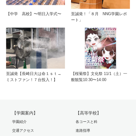
【中学 高校】〜明日入学式〜
至誠発！「８月 NNG学園レポ
ート」
至誠発【長崎日大は命１ｓｔ→
【桜菊祭】文化祭 11/1（土）一
ミストファン！７台投入！】
般観覧10:30〜14:00
【学園案内】
【高等学校】
学園紹介
各コースと科
交通アクセス
進路指導