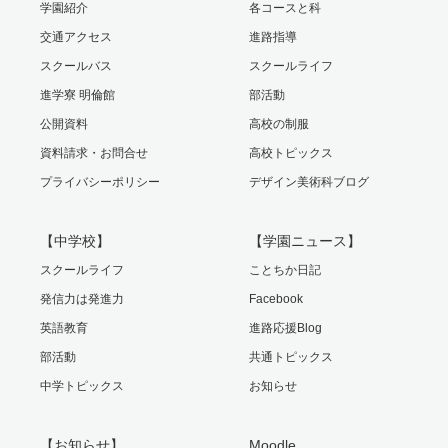
学園紹介
各コースと科
交通アクセス
進路指導
スクールバス
スクールライフ
進学寮 明倫館
部活動
公開資料
高校の制服
資料請求・お問合せ
高校トピックス
プライバシーポリシー
デザイン美術科ブログ
【中学校】
【学園ニュース】
スクールライフ
ことちか日記
発信力は発進力
Facebook
英語教育
進路応援Blog
部活動
共通トピックス
中学トピックス
お知らせ
【お知らせ】
Moodle