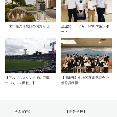
年末年始の休業日のお知らせ
至誠発！「７月 NNG学園レポ
ート」
【アルプススタンドでの応援に
【演劇部】中地区演劇発表会で
ついて（２回戦）】
優秀賞獲得！！
【学園案内】
【高等学校】