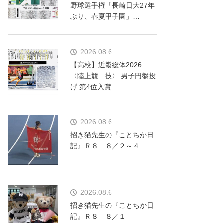
野球選手権「長崎日大27年
ぶり、春夏甲子園」…
2026.08.6
【高校】近畿総体2026
〈陸上競 技〉 男子円盤投
げ 第4位入賞 …
2026.08.6
招き猫先生の『ことちか日
記』Ｒ８ ８／２～４
2026.08.6
招き猫先生の『ことちか日
記』Ｒ８ ８／１