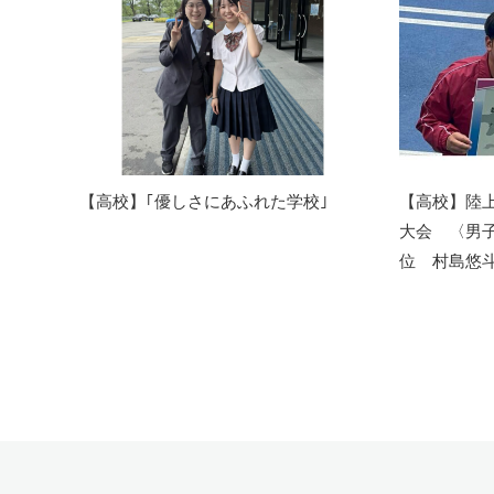
【高校】｢優しさにあふれた学校｣
【高校】陸上
大会 〈男子
位 村島悠